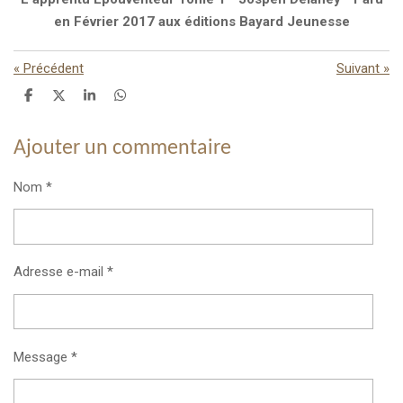
en Février 2017 aux éditions Bayard Jeunesse
«
Précédent
Suivant
»
P
P
P
P
a
a
a
a
r
r
r
r
t
t
t
t
Ajouter un commentaire
a
a
a
a
g
g
g
g
e
e
e
e
Nom *
r
r
r
r
Adresse e-mail *
Message *