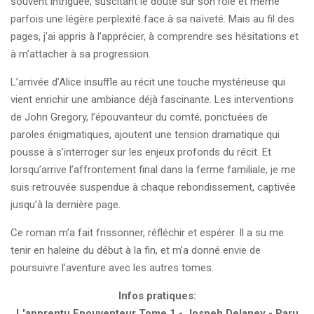
souvent intriguée, suscitant le doute sur son rôle et même
parfois une légère perplexité face à sa naïveté. Mais au fil des
pages, j’ai appris à l’apprécier, à comprendre ses hésitations et
à m’attacher à sa progression.
L’arrivée d’Alice insuffle au récit une touche mystérieuse qui
vient enrichir une ambiance déjà fascinante. Les interventions
de John Gregory, l’épouvanteur du comté, ponctuées de
paroles énigmatiques, ajoutent une tension dramatique qui
pousse à s’interroger sur les enjeux profonds du récit. Et
lorsqu’arrive l’affrontement final dans la ferme familiale, je me
suis retrouvée suspendue à chaque rebondissement, captivée
jusqu’à la dernière page.
Ce roman m’a fait frissonner, réfléchir et espérer. Il a su me
tenir en haleine du début à la fin, et m’a donné envie de
poursuivre l’aventure avec les autres tomes.
Infos pratiques:
L'apprentu Epouventeur Tome 1 - Jospeh Delaney - Paru