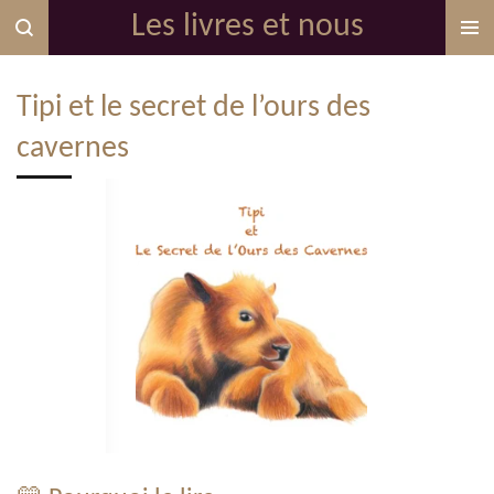
Les livres et nous
Passer
au
contenu
Tipi et le secret de l’ours des
principal
cavernes