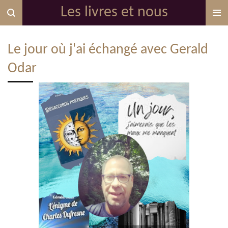
Les livres et nous
Passer
au
contenu
Le jour où j'ai échangé avec Gerald
principal
Odar